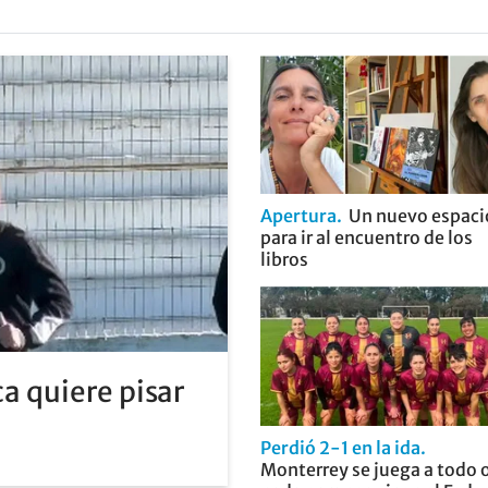
Apertura
Un nuevo espaci
para ir al encuentro de los
libros
a quiere pisar
Perdió 2-1 en la ida
Monterrey se juega a todo 