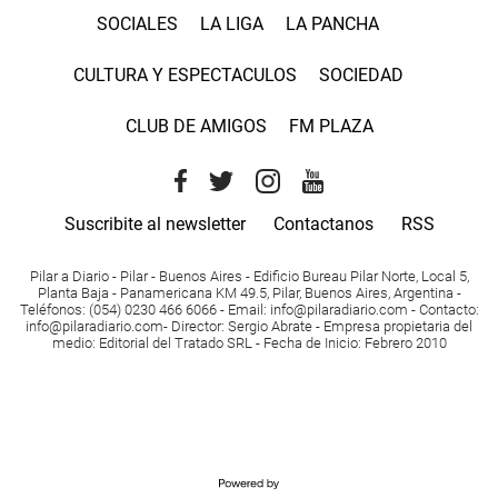
SOCIALES
LA LIGA
LA PANCHA
CULTURA Y ESPECTACULOS
SOCIEDAD
CLUB DE AMIGOS
FM PLAZA
Suscribite al newsletter
Contactanos
RSS
Pilar a Diario - Pilar - Buenos Aires
- Edificio Bureau Pilar Norte, Local 5,
Planta Baja - Panamericana KM 49.5, Pilar, Buenos Aires, Argentina -
Teléfonos
: (054) 0230 466 6066 -
Email
:
info@pilaradiario.com
-
Contacto
:
info@pilaradiario.com
-
Director
: Sergio Abrate -
Empresa propietaria del
medio
: Editorial del Tratado SRL - Fecha de Inicio: Febrero 2010