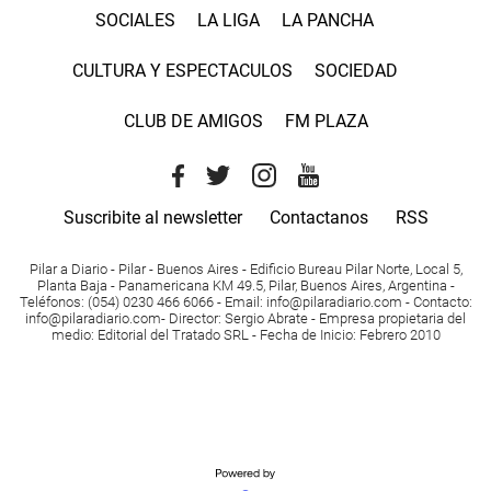
SOCIALES
LA LIGA
LA PANCHA
CULTURA Y ESPECTACULOS
SOCIEDAD
CLUB DE AMIGOS
FM PLAZA
Suscribite al newsletter
Contactanos
RSS
Pilar a Diario - Pilar - Buenos Aires
- Edificio Bureau Pilar Norte, Local 5,
Planta Baja - Panamericana KM 49.5, Pilar, Buenos Aires, Argentina -
Teléfonos
: (054) 0230 466 6066 -
Email
:
info@pilaradiario.com
-
Contacto
:
info@pilaradiario.com
-
Director
: Sergio Abrate -
Empresa propietaria del
medio
: Editorial del Tratado SRL - Fecha de Inicio: Febrero 2010