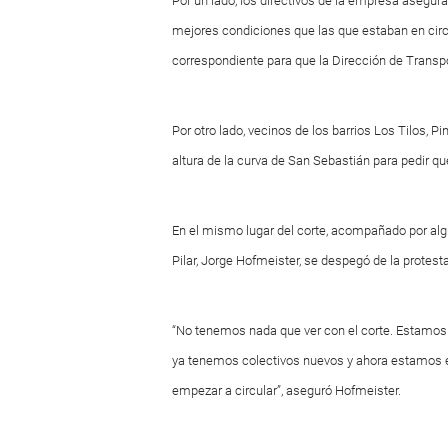
Por un lado, los directivos de la empresa asegu
mejores condiciones que las que estaban en circ
correspondiente para que la Dirección de Transpor
Por otro lado, vecinos de los barrios Los Tilos, Pi
altura de la curva de San Sebastián para pedir que
En el mismo lugar del corte, acompañado por algu
Pilar, Jorge Hofmeister, se despegó de la protesta
“No tenemos nada que ver con el corte. Estamos 
ya tenemos colectivos nuevos y ahora estamos e
empezar a circular”, aseguró Hofmeister.