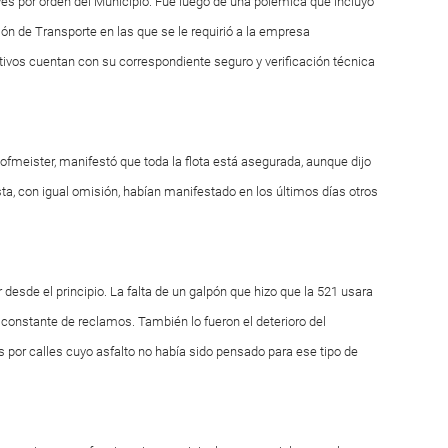
eves por orden del Municipio. Fue luego de una polémica que incluyó
ión de Transporte en las que se le requirió a la empresa
ivos cuentan con su correspondiente seguro y verificación técnica
ofmeister, manifestó que toda la flota está asegurada, aunque dijo
, con igual omisión, habían manifestado en los últimos días otros
 desde el principio. La falta de un galpón que hizo que la 521 usara
vo constante de reclamos. También lo fueron el deterioro del
 por calles cuyo asfalto no había sido pensado para ese tipo de