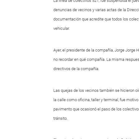
La línea de colectivos 521, fue suspendida el ju
denuncias de vecinos y varias actas de la Direcc
documentación que acredite que todos los colect
vehicular.
Ayer, el presidente de la compañía, Jorge Jorge H
no recordar en qué compañía. La misma respuesta
directivos de la compañía.
Las quejas de los vecinos también se hicieron oír
la calle como oficina, taller y terminal, fue moti
pavimento que ocasionó el paso de los colectivos
tránsito.