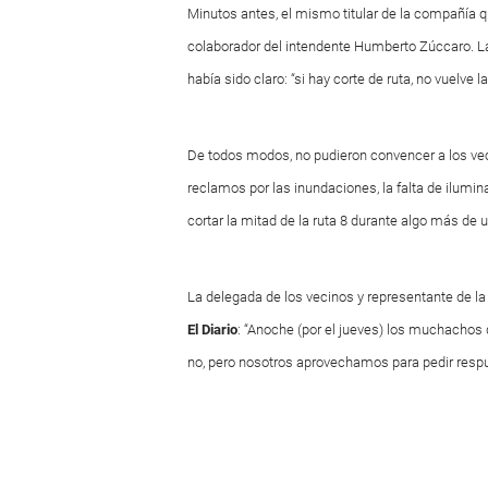
Minutos antes, el mismo titular de la compañía 
colaborador del intendente Humberto Zúccaro. La
había sido claro: “si hay corte de ruta, no vuelve 
De todos modos, no pudieron convencer a los veci
reclamos por las inundaciones, la falta de ilumin
cortar la mitad de la ruta 8 durante algo más de 
La delegada de los vecinos y representante de la 
El Diario
: “Anoche (por el jueves) los muchachos d
no, pero nosotros aprovechamos para pedir respu