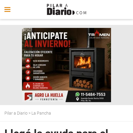
Pilar a Diario
>
La Pancha