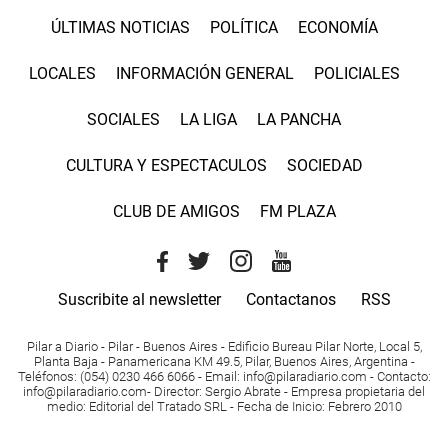
ÚLTIMAS NOTICIAS
POLÍTICA
ECONOMÍA
LOCALES
INFORMACIÓN GENERAL
POLICIALES
SOCIALES
LA LIGA
LA PANCHA
CULTURA Y ESPECTACULOS
SOCIEDAD
CLUB DE AMIGOS
FM PLAZA
Suscribite al newsletter
Contactanos
RSS
Pilar a Diario - Pilar - Buenos Aires
- Edificio Bureau Pilar Norte, Local 5,
Planta Baja - Panamericana KM 49.5, Pilar, Buenos Aires, Argentina -
Teléfonos
: (054) 0230 466 6066 -
Email
:
info@pilaradiario.com
-
Contacto
:
info@pilaradiario.com
-
Director
: Sergio Abrate -
Empresa propietaria del
medio
: Editorial del Tratado SRL - Fecha de Inicio: Febrero 2010