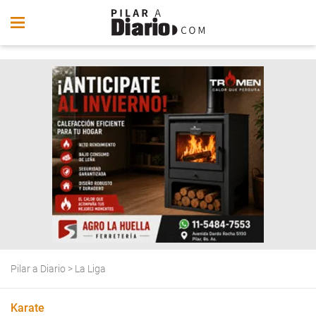
Pilar a Diario
>
La Liga
Karate