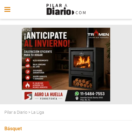
Pilar a Diario
>
La Liga
Básquet