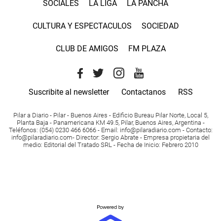
SOCIALES
LA LIGA
LA PANCHA
CULTURA Y ESPECTACULOS
SOCIEDAD
CLUB DE AMIGOS
FM PLAZA
Suscribite al newsletter
Contactanos
RSS
Pilar a Diario - Pilar - Buenos Aires
- Edificio Bureau Pilar Norte, Local 5,
Planta Baja - Panamericana KM 49.5, Pilar, Buenos Aires, Argentina -
Teléfonos
: (054) 0230 466 6066 -
Email
:
info@pilaradiario.com
-
Contacto
:
info@pilaradiario.com
-
Director
: Sergio Abrate -
Empresa propietaria del
medio
: Editorial del Tratado SRL - Fecha de Inicio: Febrero 2010