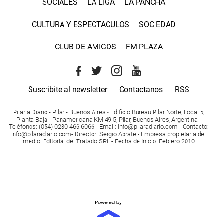
SOCIALES
LA LIGA
LA PANCHA
CULTURA Y ESPECTACULOS
SOCIEDAD
CLUB DE AMIGOS
FM PLAZA
Suscribite al newsletter
Contactanos
RSS
Pilar a Diario - Pilar - Buenos Aires
- Edificio Bureau Pilar Norte, Local 5,
Planta Baja - Panamericana KM 49.5, Pilar, Buenos Aires, Argentina -
Teléfonos
: (054) 0230 466 6066 -
Email
:
info@pilaradiario.com
-
Contacto
:
info@pilaradiario.com
-
Director
: Sergio Abrate -
Empresa propietaria del
medio
: Editorial del Tratado SRL - Fecha de Inicio: Febrero 2010