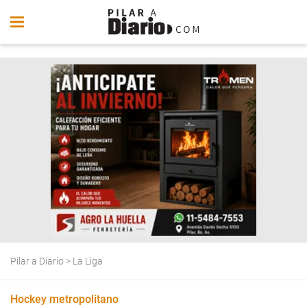
Pilar a Diario
>
La Liga
Hockey metropolitano