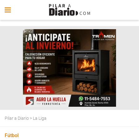
Pilar a Diario
>
La Liga
Fútbol