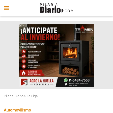
Pilar a Diario
>
La Liga
Automovilismo