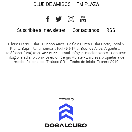
CLUB DE AMIGOS
FM PLAZA
Suscribite al newsletter
Contactanos
RSS
Pilar a Diario - Pilar - Buenos Aires
- Edificio Bureau Pilar Norte, Local 5,
Planta Baja - Panamericana KM 49.5, Pilar, Buenos Aires, Argentina -
Teléfonos
: (054) 0230 466 6066 -
Email
:
info@pilaradiario.com
-
Contacto
:
info@pilaradiario.com
-
Director
: Sergio Abrate -
Empresa propietaria del
medio
: Editorial del Tratado SRL - Fecha de Inicio: Febrero 2010