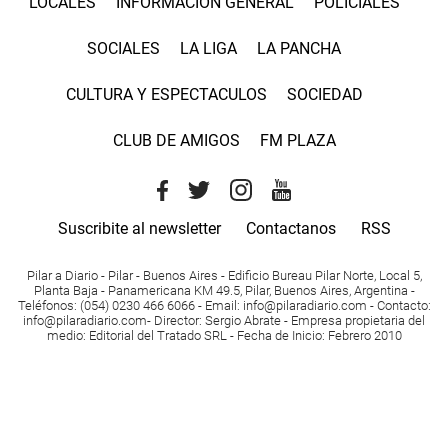
LOCALES
INFORMACIÓN GENERAL
POLICIALES
SOCIALES
LA LIGA
LA PANCHA
CULTURA Y ESPECTACULOS
SOCIEDAD
CLUB DE AMIGOS
FM PLAZA
Suscribite al newsletter
Contactanos
RSS
Pilar a Diario - Pilar - Buenos Aires
- Edificio Bureau Pilar Norte, Local 5,
Planta Baja - Panamericana KM 49.5, Pilar, Buenos Aires, Argentina -
Teléfonos
: (054) 0230 466 6066 -
Email
:
info@pilaradiario.com
-
Contacto
:
info@pilaradiario.com
-
Director
: Sergio Abrate -
Empresa propietaria del
medio
: Editorial del Tratado SRL - Fecha de Inicio: Febrero 2010