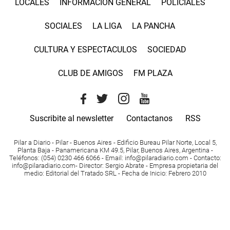
LOCALES
INFORMACIÓN GENERAL
POLICIALES
SOCIALES
LA LIGA
LA PANCHA
CULTURA Y ESPECTACULOS
SOCIEDAD
CLUB DE AMIGOS
FM PLAZA
Suscribite al newsletter
Contactanos
RSS
Pilar a Diario - Pilar - Buenos Aires
- Edificio Bureau Pilar Norte, Local 5,
Planta Baja - Panamericana KM 49.5, Pilar, Buenos Aires, Argentina -
Teléfonos
: (054) 0230 466 6066 -
Email
:
info@pilaradiario.com
-
Contacto
:
info@pilaradiario.com
-
Director
: Sergio Abrate -
Empresa propietaria del
medio
: Editorial del Tratado SRL - Fecha de Inicio: Febrero 2010