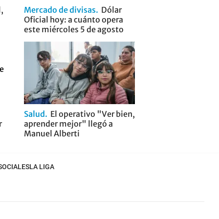
,
Mercado de divisas
Dólar
Oficial hoy: a cuánto opera
este miércoles 5 de agosto
Salud
El operativo "Ver bien,
r
aprender mejor" llegó a
Manuel Alberti
SOCIALES
LA LIGA