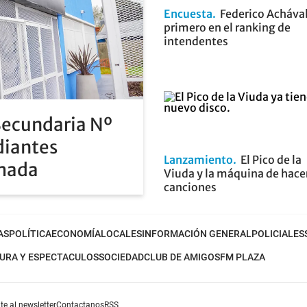
Encuesta
Federico Achával
primero en el ranking de
intendentes
Secundaria Nº
diantes
Lanzamiento
El Pico de la
rmada
Viuda y la máquina de hace
canciones
AS
POLÍTICA
ECONOMÍA
LOCALES
INFORMACIÓN GENERAL
POLICIALES
URA Y ESPECTACULOS
SOCIEDAD
CLUB DE AMIGOS
FM PLAZA
te al newsletter
Contactanos
RSS