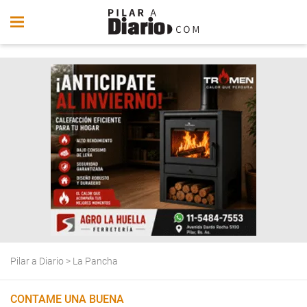
Pilar a Diario
>
La Pancha
CONTAME UNA BUENA