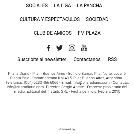
SOCIALES
LA LIGA
LA PANCHA
CULTURA Y ESPECTACULOS
SOCIEDAD
CLUB DE AMIGOS
FM PLAZA
Suscribite al newsletter
Contactanos
RSS
Pilar a Diario - Pilar - Buenos Aires
- Edificio Bureau Pilar Norte, Local 5,
Planta Baja - Panamericana KM 49.5, Pilar, Buenos Aires, Argentina -
Teléfonos
: (054) 0230 466 6066 -
Email
:
info@pilaradiario.com
-
Contacto
:
info@pilaradiario.com
-
Director
: Sergio Abrate -
Empresa propietaria del
medio
: Editorial del Tratado SRL - Fecha de Inicio: Febrero 2010