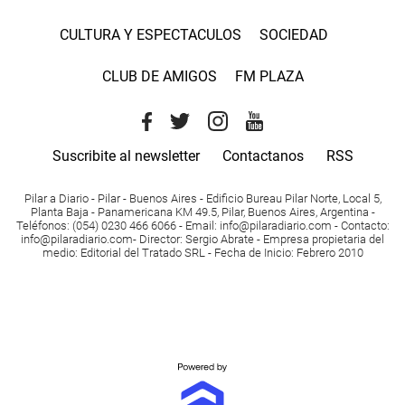
CULTURA Y ESPECTACULOS
SOCIEDAD
CLUB DE AMIGOS
FM PLAZA
Suscribite al newsletter
Contactanos
RSS
Pilar a Diario - Pilar - Buenos Aires
- Edificio Bureau Pilar Norte, Local 5,
Planta Baja - Panamericana KM 49.5, Pilar, Buenos Aires, Argentina -
Teléfonos
: (054) 0230 466 6066 -
Email
:
info@pilaradiario.com
-
Contacto
:
info@pilaradiario.com
-
Director
: Sergio Abrate -
Empresa propietaria del
medio
: Editorial del Tratado SRL - Fecha de Inicio: Febrero 2010