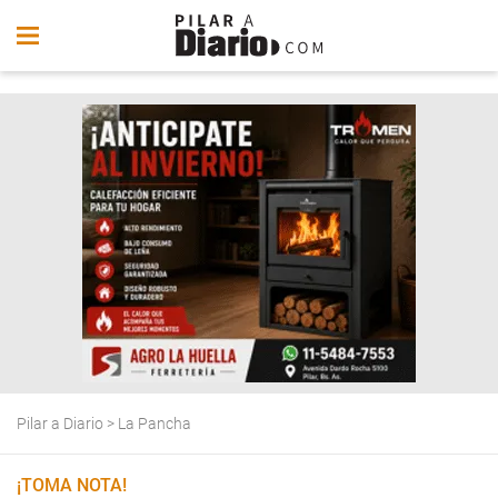
Pilar a Diario
>
La Pancha
¡TOMA NOTA!