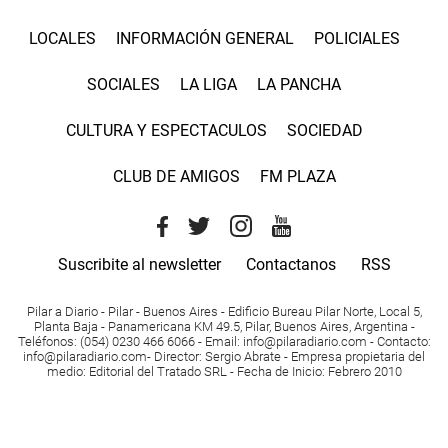
LOCALES
INFORMACIÓN GENERAL
POLICIALES
SOCIALES
LA LIGA
LA PANCHA
CULTURA Y ESPECTACULOS
SOCIEDAD
CLUB DE AMIGOS
FM PLAZA
Suscribite al newsletter
Contactanos
RSS
Pilar a Diario - Pilar - Buenos Aires
- Edificio Bureau Pilar Norte, Local 5,
Planta Baja - Panamericana KM 49.5, Pilar, Buenos Aires, Argentina -
Teléfonos
: (054) 0230 466 6066 -
Email
:
info@pilaradiario.com
-
Contacto
:
info@pilaradiario.com
-
Director
: Sergio Abrate -
Empresa propietaria del
medio
: Editorial del Tratado SRL - Fecha de Inicio: Febrero 2010