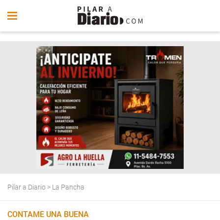
Pilar a Diario
>
La Pancha
CONTAME UNA BUENA