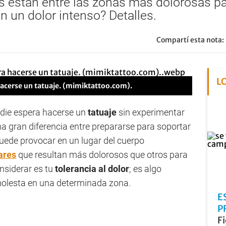
llas están entre las zonas más dolorosas p
n un dolor intenso? Detalles.
Compartí esta nota:
L
hacerse un tatuaje. (mimiktattoo.com).
adie espera hacerse un
tatuaje
sin experimentar
a gran diferencia entre prepararse para soportar
uede provocar en un lugar del cuerpo
ares
que resultan más dolorosos que otros para
onsiderar es tu
tolerancia al dolor
; es algo
molesta en una determinada zona.
E
P
Fi