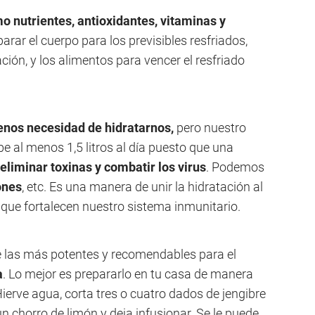
o nutrientes, antioxidantes, vitaminas y
arar el cuerpo para los previsibles resfriados,
ación, y los alimentos para vencer el resfriado
menos necesidad de
hidratarnos,
pero nuestro
e al menos 1,5 litros al día puesto que una
eliminar toxinas y combatir los virus
. Podemos
ones
, etc. Es una manera de unir la hidratación al
que fortalecen nuestro sistema inmunitario.
e las más potentes y recomendables para el
a
. Lo mejor es prepararlo en tu casa de manera
Hierve agua, corta tres o cuatro dados de jengibre
un chorro de limón y deja infusionar. Se le puede