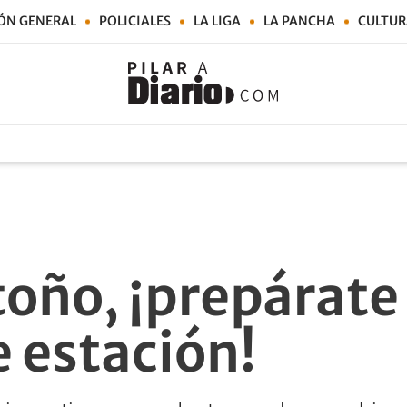
ÓN GENERAL
POLICIALES
LA LIGA
LA PANCHA
CULTUR
toño, ¡prepárate
 estación!