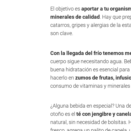
El objetivo es
aportar a tu organism
minerales de calidad
. Hay que prep
catarros, gripes y alergias de la est
son clave.
Con la llegada del frío tenemos 
cuerpo sigue necesitando agua. Beb
buena hidratación
es esencial para
hacerlo en
zumos de frutas, infusi
consumo de vitaminas y minerales 
¿Alguna bebida en especial? Una d
otoño es el
té con jengibre y canel
natural, sin necesidad de bolsitas. 
fresco, agrega un palito de canela, 