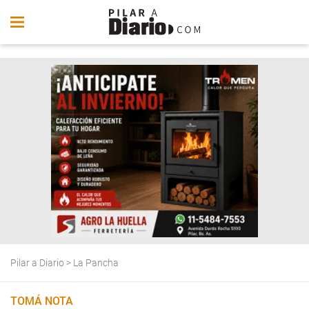
Pilar a Diario
>
La Pancha
TOMÁ NOTA