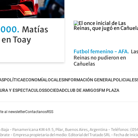
2000
Matías
 en Toay
Futbol femenino - AFA
La
Reinas no pudieron en
Cañuelas
AS
POLÍTICA
ECONOMÍA
LOCALES
INFORMACIÓN GENERAL
POLICIALES
URA Y ESPECTACULOS
SOCIEDAD
CLUB DE AMIGOS
FM PLAZA
te al newsletter
Contactanos
RSS
nta Baja - Panamericana KM 49.5, Pilar, Buenos Aires, Argentina -
Teléfonos
: (05
Abrate -
Empresa propietaria del medio
: Editorial del Tratado SRL - Fecha de Inic