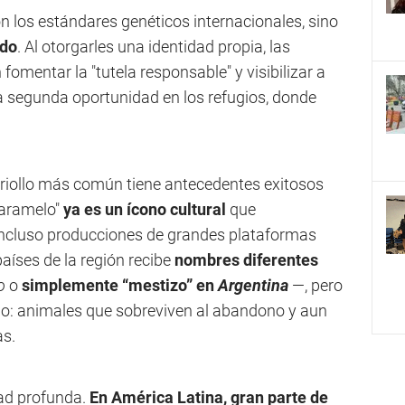
n los estándares genéticos internacionales, sino
ndo
. Al otorgarles una identidad propia, las
omentar la "tutela responsable" y visibilizar a
a segunda oportunidad en los refugios, donde
 criollo más común tiene antecedentes exitosos
 caramelo"
ya es un ícono cultural
que
ncluso producciones de grandes plataformas
países de la región recibe
nombres diferentes
o
o
simplemente “mestizo” en
Argentina
—, pero
mo: animales que sobreviven al abandono y aun
as.
dad profunda.
En América Latina, gran parte de