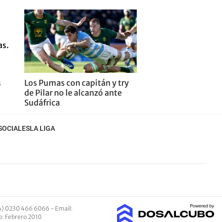
s
Los Pumas con capitán y try
de Pilar no le alcanzó ante
Sudáfrica
SOCIALES
LA LIGA
4) 0230 466 6066 -
Email
:
io: Febrero 2010