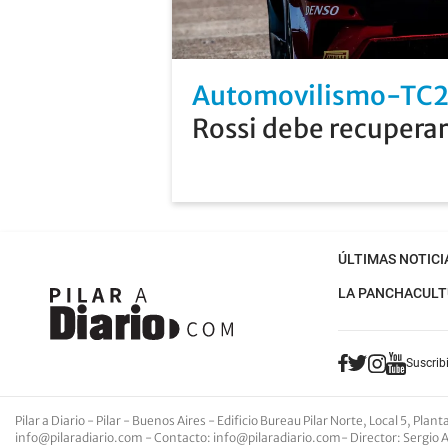
Automovilismo-TC
Rossi debe recuperar
ÚLTIMAS NOTICI
LA PANCHA
CULT
Suscribi
Pilar a Diario - Pilar - Buenos Aires
- Edificio Bureau Pilar Norte, Local 5, Pla
info@pilaradiario.com
-
Contacto
:
info@pilaradiario.com
-
Director
: Sergio 