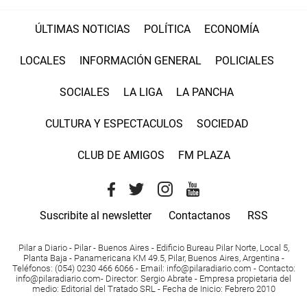
ÚLTIMAS NOTICIAS
POLÍTICA
ECONOMÍA
LOCALES
INFORMACIÓN GENERAL
POLICIALES
SOCIALES
LA LIGA
LA PANCHA
CULTURA Y ESPECTACULOS
SOCIEDAD
CLUB DE AMIGOS
FM PLAZA
Suscribite al newsletter
Contactanos
RSS
Pilar a Diario - Pilar - Buenos Aires
- Edificio Bureau Pilar Norte, Local 5,
Planta Baja - Panamericana KM 49.5, Pilar, Buenos Aires, Argentina -
Teléfonos
: (054) 0230 466 6066 -
Email
:
info@pilaradiario.com
-
Contacto
:
info@pilaradiario.com
-
Director
: Sergio Abrate -
Empresa propietaria del
medio
: Editorial del Tratado SRL - Fecha de Inicio: Febrero 2010