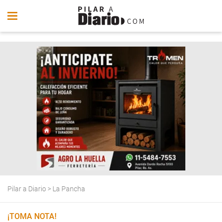
Pilar a Diario
>
La Pancha
¡TOMA NOTA!