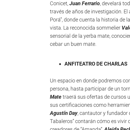
Conicet,
Juan Ferrario
, develará to
través de años de investigación. El
Porá”, donde cuenta la historia de l
vista. La reconocida sommelier
Val
sensorial de la yerba mate, conocien
cebar un buen mate.
ANFITEATRO DE CHARLAS
Un espacio en donde podremos con
persona, hasta participar de un tor
Mate
traerá sus ofertas de cursos u
sus certificaciones como herramien
Agustín Day
, cantautor y fundador 
Tabaleros” contarán cómo es vivir d
creadores de “Amanda”,
Aleida Pec