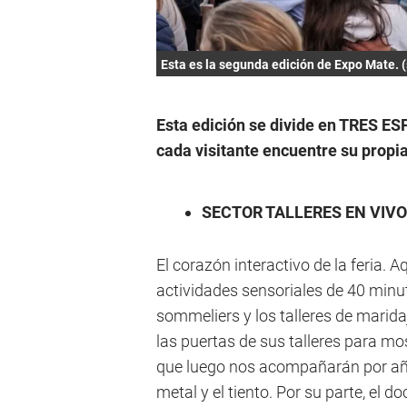
Esta es la segunda edición de Expo Mate. (
Esta edición se divide en TRES 
cada visitante encuentre su propia
SECTOR TALLERES EN VIVO
El corazón interactivo de la feria. 
actividades sensoriales de 40 minu
sommeliers y los talleres de marid
las puertas de sus talleres para 
que luego nos acompañarán por años
metal y el tiento. Por su parte, el d