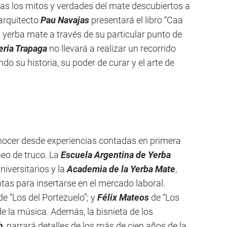
das los mitos y verdades del mate descubiertos a
 arquitecto
Pau Navajas
presentará el libro “Caa
a yerba mate a través de su particular punto de
eria Trapaga
no llevará a realizar un recorrido
do su historia, su poder de curar y el arte de
ocer desde experiencias contadas en primera
neo de truco. La
Escuela Argentina de Yerba
niversitarios y la
Academia de la Yerba Mate
,
tas para insertarse en el mercado laboral.
de “Los del Portezuelo”; y
Félix Mateos
de “Los
e la música. Además, la bisnieta de los
h
, narrará detalles de los más de cien años de la