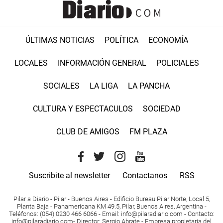
ÚLTIMAS NOTICIAS
POLÍTICA
ECONOMÍA
LOCALES
INFORMACIÓN GENERAL
POLICIALES
SOCIALES
LA LIGA
LA PANCHA
CULTURA Y ESPECTACULOS
SOCIEDAD
CLUB DE AMIGOS
FM PLAZA
Suscribite al newsletter
Contactanos
RSS
Pilar a Diario - Pilar - Buenos Aires
- Edificio Bureau Pilar Norte, Local 5,
Planta Baja - Panamericana KM 49.5, Pilar, Buenos Aires, Argentina -
Teléfonos
: (054) 0230 466 6066 -
Email
:
info@pilaradiario.com
-
Contacto
:
info@pilaradiario.com
-
Director
: Sergio Abrate -
Empresa propietaria del