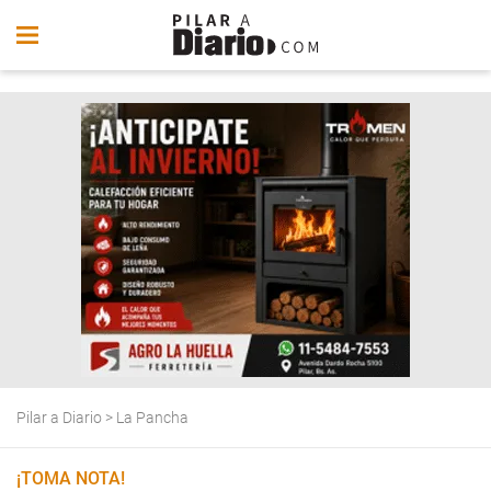
Pilar a Diario
>
La Pancha
¡TOMA NOTA!