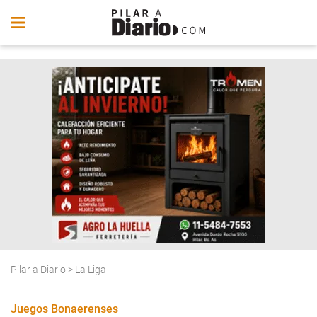
Pilar a Diario
>
La Liga
Juegos Bonaerenses