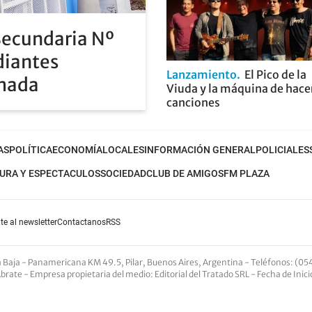
Secundaria Nº
diantes
Lanzamiento
El Pico de la
rmada
Viuda y la máquina de hace
canciones
AS
POLÍTICA
ECONOMÍA
LOCALES
INFORMACIÓN GENERAL
POLICIALES
URA Y ESPECTACULOS
SOCIEDAD
CLUB DE AMIGOS
FM PLAZA
te al newsletter
Contactanos
RSS
nta Baja - Panamericana KM 49.5, Pilar, Buenos Aires, Argentina -
Teléfonos
: (05
Abrate -
Empresa propietaria del medio
: Editorial del Tratado SRL - Fecha de Inic