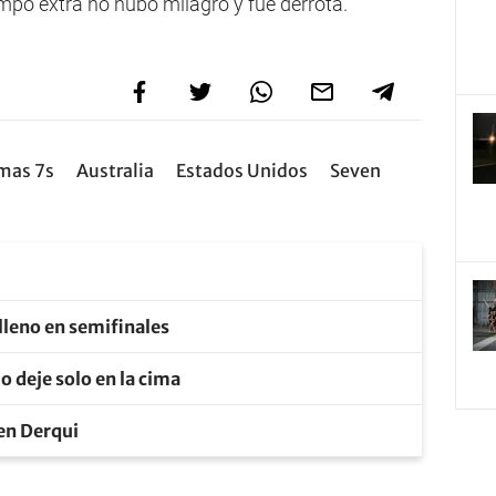
iempo extra no hubo milagro y fue derrota.
mas 7s
Australia
Estados Unidos
Seven
 lleno en semifinales
o deje solo en la cima
 en Derqui