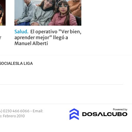
Salud
El operativo "Ver bien,
r
aprender mejor" llegó a
Manuel Alberti
SOCIALES
LA LIGA
4) 0230 466 6066 -
Email
:
io: Febrero 2010