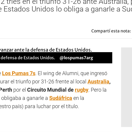
 tries en el triunfo 31-26 ante Australia, 
e Estados Unidos lo obliga a ganarle a Sud
Compartí esta nota:
 defensa de Estados Unidos.
@lospumas7arg
e
Los Pumas 7s
. El wing de Alumni, que ingresó
rar el triunfo por 31-26 frente al local
Australia
,
Perth
por el
Circuito Mundial de
rugby
. Pero la
, obligaba a ganarle a
Sudáfrica
en la
ro país) para luchar por el título.