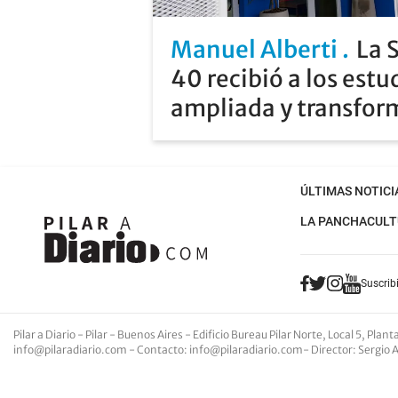
Manuel Alberti
La 
40 recibió a los estu
ampliada y transfo
ÚLTIMAS NOTICI
LA PANCHA
CULT
Suscribi
Pilar a Diario - Pilar - Buenos Aires
- Edificio Bureau Pilar Norte, Local 5, Pla
info@pilaradiario.com
-
Contacto
:
info@pilaradiario.com
-
Director
: Sergio 