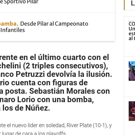
 Sportivo Pilar
L
bamba
Desde Pilar al Campeonato
Infantiles
frente en el último cuarto con el
helini
(2 triples consecutivos)
,
anco Petruzzi
devolvía la ilusión.
rio cuenta con figuras de
la posta. Sebastián Morales con
enaro Lorio con una bomba,
 los de Núñez.
te el nuevo líder en soledad, River Plate (10-1), y
r lugar de cara a los playoffs.