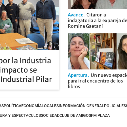
Avance
Citaron a
indagatoria a la expareja d
Romina Gaetani
or la Industria
 impacto se
Apertura
Un nuevo espaci
Industrial Pilar
para ir al encuentro de los
libros
AS
POLÍTICA
ECONOMÍA
LOCALES
INFORMACIÓN GENERAL
POLICIALES
URA Y ESPECTACULOS
SOCIEDAD
CLUB DE AMIGOS
FM PLAZA