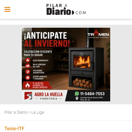
Pilar a Diario
>
La Liga
Tenis-ITF