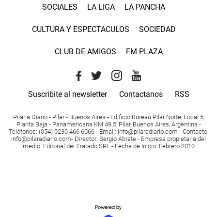
SOCIALES
LA LIGA
LA PANCHA
CULTURA Y ESPECTACULOS
SOCIEDAD
CLUB DE AMIGOS
FM PLAZA
Suscribite al newsletter
Contactanos
RSS
Pilar a Diario - Pilar - Buenos Aires
- Edificio Bureau Pilar Norte, Local 5,
Planta Baja - Panamericana KM 49.5, Pilar, Buenos Aires, Argentina -
Teléfonos
: (054) 0230 466 6066 -
Email
:
info@pilaradiario.com
-
Contacto
:
info@pilaradiario.com
-
Director
: Sergio Abrate -
Empresa propietaria del
medio
: Editorial del Tratado SRL - Fecha de Inicio: Febrero 2010