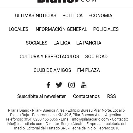
ÚLTIMAS NOTICIAS
POLÍTICA
ECONOMÍA
LOCALES
INFORMACIÓN GENERAL
POLICIALES
SOCIALES
LA LIGA
LA PANCHA
CULTURA Y ESPECTACULOS
SOCIEDAD
CLUB DE AMIGOS
FM PLAZA
Suscribite al newsletter
Contactanos
RSS
Pilar a Diario - Pilar - Buenos Aires
- Edificio Bureau Pilar Norte, Local 5,
Planta Baja - Panamericana KM 49.5, Pilar, Buenos Aires, Argentina -
Teléfonos
: (054) 0230 466 6066 -
Email
:
info@pilaradiario.com
-
Contacto
:
info@pilaradiario.com
-
Director
: Sergio Abrate -
Empresa propietaria del
medio
: Editorial del Tratado SRL - Fecha de Inicio: Febrero 2010