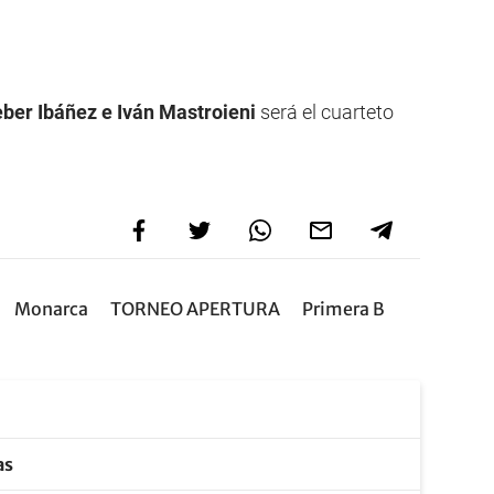
ber Ibáñez e Iván Mastroieni
será el cuarteto
Monarca
TORNEO APERTURA
Primera B
as