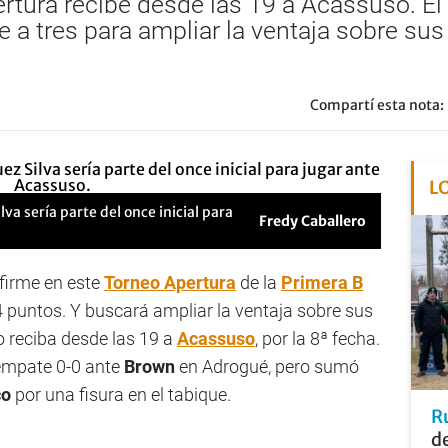
ertura recibe desde las 19 a Acassuso. 
a tres para ampliar la ventaja sobre sus
Compartí esta nota:
L
va sería parte del once inicial para
Fredy Caballero
firme en este
Torneo Apertura
de la
Primera B
4 puntos. Y buscará ampliar la ventaja sobre sus
o reciba desde las 19 a
Acassuso
, por la 8ª fecha.
empate 0-0 ante
Brown
en Adrogué, pero sumó
co
por una fisura en el tabique.
R
de