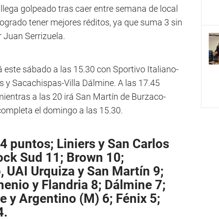
llega golpeado tras caer entre semana de local
 logrado tener mejores réditos, ya que suma 3 sin
r Juan Serrizuela.
 este sábado a las 15.30 con Sportivo Italiano-
s y Sacachispas-Villa Dálmine. A las 17.45
ientras a las 20 irá San Martín de Burzaco-
completa el domingo a las 15.30.
14 puntos; Liniers y San Carlos
Dock Sud 11; Brown 10;
 UAI Urquiza y San Martín 9;
enio y Flandria 8; Dálmine 7;
e y Argentino (M) 6; Fénix 5;
4.