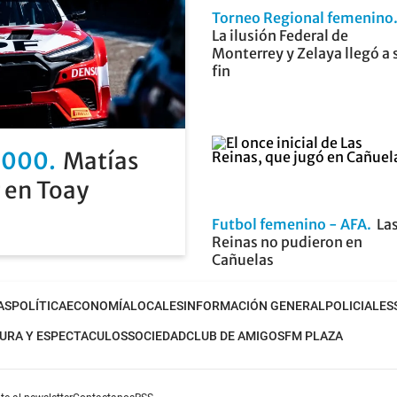
Torneo Regional femenino
La ilusión Federal de
Monterrey y Zelaya llegó a 
fin
2000
Matías
 en Toay
Futbol femenino - AFA
La
Reinas no pudieron en
Cañuelas
AS
POLÍTICA
ECONOMÍA
LOCALES
INFORMACIÓN GENERAL
POLICIALES
URA Y ESPECTACULOS
SOCIEDAD
CLUB DE AMIGOS
FM PLAZA