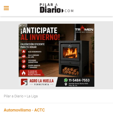
Pilar a Diario
>
La Liga
Automovilismo - ACTC