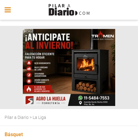
Pilar a Diario
>
La Liga
Básquet