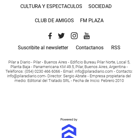
CULTURA Y ESPECTACULOS
SOCIEDAD
CLUB DE AMIGOS
FM PLAZA
Suscribite al newsletter
Contactanos
RSS
Pilar a Diario - Pilar - Buenos Aires
- Edificio Bureau Pilar Norte, Local 5,
Planta Baja - Panamericana KM 49.5, Pilar, Buenos Aires, Argentina -
Teléfonos
: (054) 0230 466 6066 -
Email
:
info@pilaradiario.com
-
Contacto
:
info@pilaradiario.com
-
Director
: Sergio Abrate -
Empresa propietaria del
medio
: Editorial del Tratado SRL - Fecha de Inicio: Febrero 2010