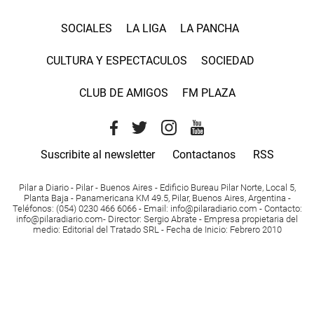
SOCIALES
LA LIGA
LA PANCHA
CULTURA Y ESPECTACULOS
SOCIEDAD
CLUB DE AMIGOS
FM PLAZA
Suscribite al newsletter
Contactanos
RSS
Pilar a Diario - Pilar - Buenos Aires
- Edificio Bureau Pilar Norte, Local 5,
Planta Baja - Panamericana KM 49.5, Pilar, Buenos Aires, Argentina -
Teléfonos
: (054) 0230 466 6066 -
Email
:
info@pilaradiario.com
-
Contacto
:
info@pilaradiario.com
-
Director
: Sergio Abrate -
Empresa propietaria del
medio
: Editorial del Tratado SRL - Fecha de Inicio: Febrero 2010