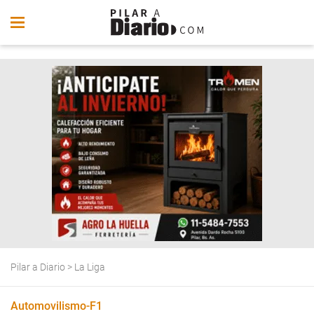
Pilar a Diario
>
La Liga
Automovilismo-F1