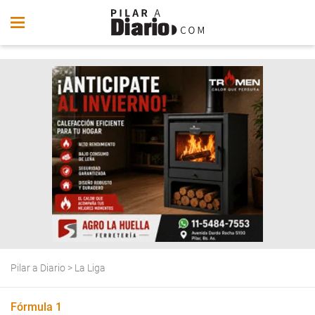
Pilar a Diario
>
La Liga
Fórmula 1