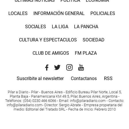
ÚLTIMAS NOTICIAS
POLÍTICA
ECONOMÍA
LOCALES
INFORMACIÓN GENERAL
POLICIALES
SOCIALES
LA LIGA
LA PANCHA
CULTURA Y ESPECTACULOS
SOCIEDAD
CLUB DE AMIGOS
FM PLAZA
Suscribite al newsletter
Contactanos
RSS
Pilar a Diario - Pilar - Buenos Aires
- Edificio Bureau Pilar Norte, Local 5,
Planta Baja - Panamericana KM 49.5, Pilar, Buenos Aires, Argentina -
Teléfonos
: (054) 0230 466 6066 -
Email
:
info@pilaradiario.com
-
Contacto
:
info@pilaradiario.com
-
Director
: Sergio Abrate -
Empresa propietaria del
medio
: Editorial del Tratado SRL - Fecha de Inicio: Febrero 2010