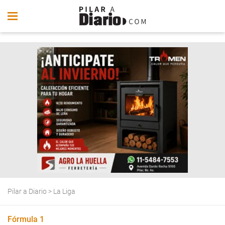
Pilar a Diario
>
La Liga
Fórmula 1