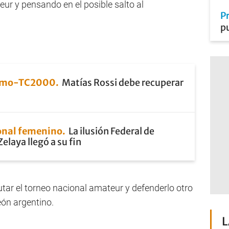
r y pensando en el posible salto al
P
p
smo-TC2000
Matías Rossi debe recuperar
onal femenino
La ilusión Federal de
elaya llegó a su fin
tar el torneo nacional amateur y defenderlo otro
ón argentino.
L