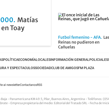
2000
Matías
 en Toay
Futbol femenino - AFA
La
Reinas no pudieron en
Cañuelas
AS
POLÍTICA
ECONOMÍA
LOCALES
INFORMACIÓN GENERAL
POLICIALES
URA Y ESPECTACULOS
SOCIEDAD
CLUB DE AMIGOS
FM PLAZA
te al newsletter
Contactanos
RSS
nta Baja - Panamericana KM 49.5, Pilar, Buenos Aires, Argentina -
Teléfonos
: (05
Abrate -
Empresa propietaria del medio
: Editorial del Tratado SRL - Fecha de Inic