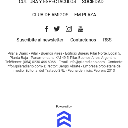
CULTURA Y ESPECTACULOS
SOCIEDAD
CLUB DE AMIGOS
FM PLAZA
Suscribite al newsletter
Contactanos
RSS
Pilar a Diario - Pilar - Buenos Aires
- Edificio Bureau Pilar Norte, Local 5,
Planta Baja - Panamericana KM 49.5, Pilar, Buenos Aires, Argentina -
Teléfonos
: (054) 0230 466 6066 -
Email
:
info@pilaradiario.com
-
Contacto
:
info@pilaradiario.com
-
Director
: Sergio Abrate -
Empresa propietaria del
medio
: Editorial del Tratado SRL - Fecha de Inicio: Febrero 2010