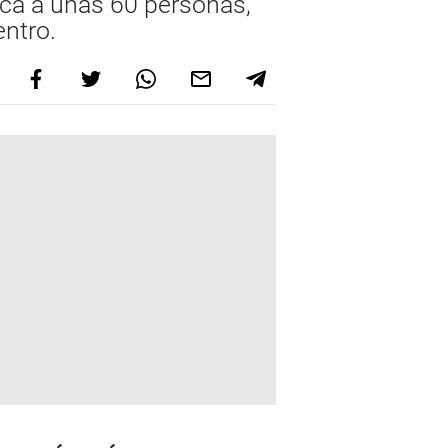
dica a unas 60 personas,
ntro.