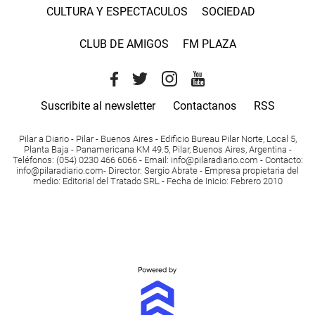
CULTURA Y ESPECTACULOS
SOCIEDAD
CLUB DE AMIGOS
FM PLAZA
Suscribite al newsletter
Contactanos
RSS
Pilar a Diario - Pilar - Buenos Aires
- Edificio Bureau Pilar Norte, Local 5,
Planta Baja - Panamericana KM 49.5, Pilar, Buenos Aires, Argentina -
Teléfonos
: (054) 0230 466 6066 -
Email
:
info@pilaradiario.com
-
Contacto
:
info@pilaradiario.com
-
Director
: Sergio Abrate -
Empresa propietaria del
medio
: Editorial del Tratado SRL - Fecha de Inicio: Febrero 2010