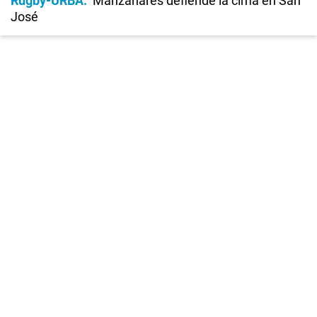
Rugby-URBA
Manzanares defiende la cima en San
José