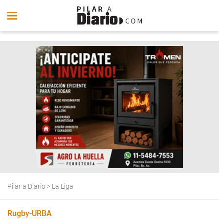
Pilar a Diario
>
La Liga
Rugby-URBA