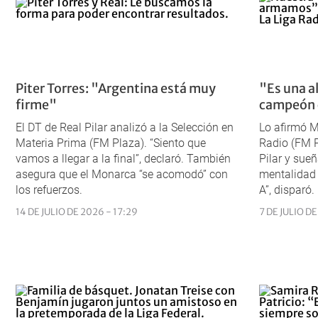
Piter Torres: "Argentina está muy
"Es una a
firme"
campeón c
El DT de Real Pilar analizó a la Selección en
Lo afirmó M
Materia Prima (FM Plaza). “Siento que
Radio (FM P
vamos a llegar a la final”, declaró. También
Pilar y sue
asegura que el Monarca “se acomodó” con
mentalidad 
los refuerzos.
A”, disparó.
14 DE JULIO DE 2026 - 17:29
7 DE JULIO DE