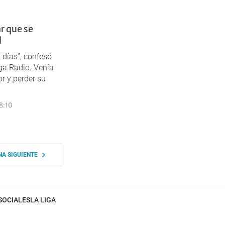
r que se
d
 días”, confesó
ga Radio. Venía
r y perder su
8:10
NA SIGUIENTE
SOCIALES
LA LIGA