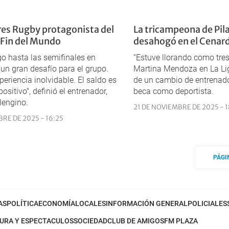
es Rugby protagonista del
La tricampeona de Pila
 Fin del Mundo
desahogó en el Cenar
ego hasta las semifinales en
“Estuve llorando como tres
un gran desafío para el grupo.
Martina Mendoza en La Li
periencia inolvidable. El saldo es
de un cambio de entrenado
ositivo", definió el entrenador,
beca como deportista.
lengino.
21 DE NOVIEMBRE DE 2025 - 1
BRE DE 2025 - 16:25
PÁGI
AS
POLÍTICA
ECONOMÍA
LOCALES
INFORMACIÓN GENERAL
POLICIALES
URA Y ESPECTACULOS
SOCIEDAD
CLUB DE AMIGOS
FM PLAZA