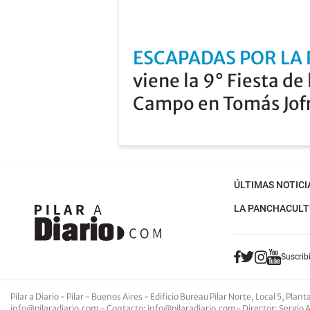
ESCAPADAS POR LA
viene la 9° Fiesta de 
Campo en Tomás Jof
ÚLTIMAS NOTICI
LA PANCHA
CULT
Suscribi
Pilar a Diario - Pilar - Buenos Aires
- Edificio Bureau Pilar Norte, Local 5, Pla
info@pilaradiario.com
-
Contacto
:
info@pilaradiario.com
-
Director
: Sergio 