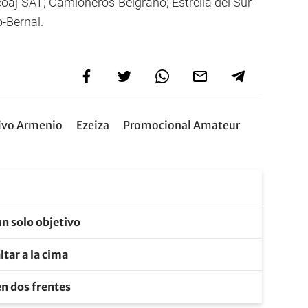
coaj-SAT; Camioneros-Belgrano; Estrella del Sur-
-Bernal.
ivo Armenio
Ezeiza
Promocional Amateur
un solo objetivo
tar a la cima
en dos frentes