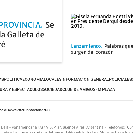
 PROVINCIA
Se
la Galleta de
ré
Lanzamiento
Palabras qu
surgen del corazón
AS
POLÍTICA
ECONOMÍA
LOCALES
INFORMACIÓN GENERAL
POLICIALES
URA Y ESPECTACULOS
SOCIEDAD
CLUB DE AMIGOS
FM PLAZA
te al newsletter
Contactanos
RSS
nta Baja - Panamericana KM 49.5, Pilar, Buenos Aires, Argentina -
Teléfonos
: (05
Abrate -
Empresa propietaria del medio
: Editorial del Tratado SRL - Fecha de Inic