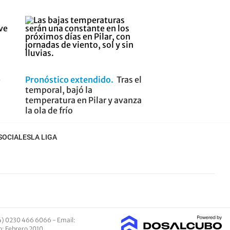
e
Pronóstico extendido
Tras el
temporal, bajó la
temperatura en Pilar y avanza
la ola de frío
SOCIALES
LA LIGA
4) 0230 466 6066 -
Email
:
io: Febrero 2010