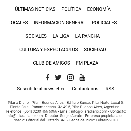
ÚLTIMAS NOTICIAS
POLÍTICA
ECONOMÍA
LOCALES
INFORMACIÓN GENERAL
POLICIALES
SOCIALES
LA LIGA
LA PANCHA
CULTURA Y ESPECTACULOS
SOCIEDAD
CLUB DE AMIGOS
FM PLAZA
Suscribite al newsletter
Contactanos
RSS
Pilar a Diario - Pilar - Buenos Aires
- Edificio Bureau Pilar Norte, Local 5,
Planta Baja - Panamericana KM 49.5, Pilar, Buenos Aires, Argentina -
Teléfonos
: (054) 0230 466 6066 -
Email
:
info@pilaradiario.com
-
Contacto
:
info@pilaradiario.com
-
Director
: Sergio Abrate -
Empresa propietaria del
medio
: Editorial del Tratado SRL - Fecha de Inicio: Febrero 2010