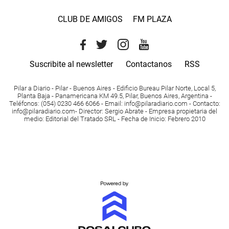
CLUB DE AMIGOS
FM PLAZA
Suscribite al newsletter
Contactanos
RSS
Pilar a Diario - Pilar - Buenos Aires
- Edificio Bureau Pilar Norte, Local 5,
Planta Baja - Panamericana KM 49.5, Pilar, Buenos Aires, Argentina -
Teléfonos
: (054) 0230 466 6066 -
Email
:
info@pilaradiario.com
-
Contacto
:
info@pilaradiario.com
-
Director
: Sergio Abrate -
Empresa propietaria del
medio
: Editorial del Tratado SRL - Fecha de Inicio: Febrero 2010