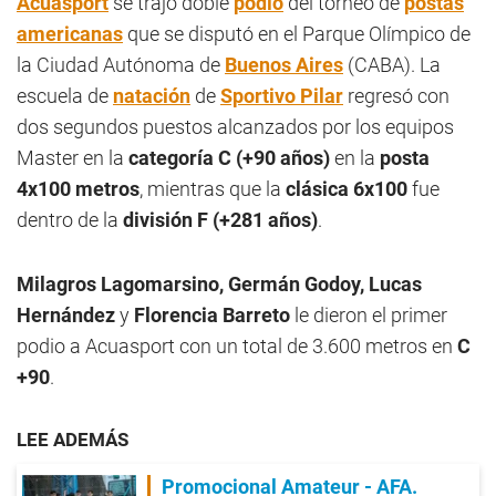
Acuasport
se trajo doble
podio
del torneo de
postas
americanas
que se disputó en el Parque Olímpico de
la Ciudad Autónoma de
Buenos Aires
(CABA). La
escuela de
natación
de
Sportivo Pilar
regresó con
dos segundos puestos alcanzados por los equipos
Master en la
categoría C (+90 años)
en la
posta
4x100 metros
, mientras que la
clásica 6x100
fue
dentro de la
división F (+281 años)
.
Milagros Lagomarsino, Germán Godoy, Lucas
Hernández
y
Florencia Barreto
le dieron el primer
podio a Acuasport con un total de 3.600 metros en
C
+90
.
LEE ADEMÁS
Promocional Amateur - AFA