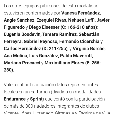
Los otros equipos pilarenses de esta modalidad
estuvieron conformados por
Vanesa Fernández,
Angie Sánchez, Ezequiel Rivas, Nehuen Luffi, Javier
Figueredo
y
Diego Elsesser
(C: 166-210 años)
;
Eugenia Boudevin, Tamara Ramírez, Sebastián
Ferreyra, Gabriel Reynoso, Fernando Cicerchia
y
Carlos Hernández
(D: 211-255)
; y
Virginia Borche,
Ana Molina, Luis González, Pablo Maveroff,
Mariano Procacci
y
Maximiliano Flores (E: 256-
280)
.
Vale resaltar la actuación de los representantes
locales en un certamen (dividido en modalidades
Endurance
y
Sprint
) que contó con la participación
de más de 300 nadadores integrantes de clubes
Vicente López, Ultranado, Gimnasia y Esgrima de Villa