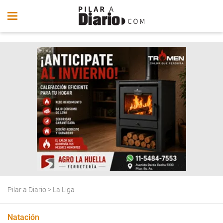
Pilar a Diario
>
La Liga
Natación