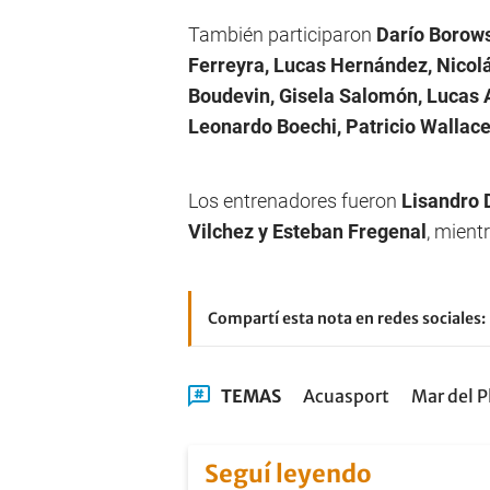
También participaron
Darío Borows
Ferreyra, Lucas Hernández, Nicol
Boudevin, Gisela Salomón, Lucas A
Leonardo Boechi, Patricio Wallace,
Los entrenadores fueron
Lisandro D
Vilchez y Esteban Fregenal
, mient
Compartí esta nota en redes sociales:
TEMAS
Acuasport
Mar del P
Seguí leyendo