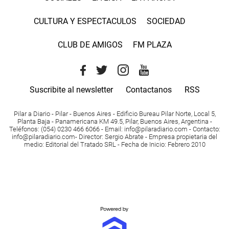
CULTURA Y ESPECTACULOS
SOCIEDAD
CLUB DE AMIGOS
FM PLAZA
Suscribite al newsletter
Contactanos
RSS
Pilar a Diario - Pilar - Buenos Aires
- Edificio Bureau Pilar Norte, Local 5,
Planta Baja - Panamericana KM 49.5, Pilar, Buenos Aires, Argentina -
Teléfonos
: (054) 0230 466 6066 -
Email
:
info@pilaradiario.com
-
Contacto
:
info@pilaradiario.com
-
Director
: Sergio Abrate -
Empresa propietaria del
medio
: Editorial del Tratado SRL - Fecha de Inicio: Febrero 2010